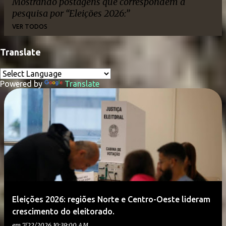
Mostrando postagens que correspondem à
pesquisa por
Eleições 2026:
VER TODOS
Translate
P
o
Powered by
Translate
s
t
a
g
e
n
s
Eleições 2026: regiões Norte e Centro-Oeste lideram
crescimento do eleitorado.
em
7/22/2026 10:39:00 AM