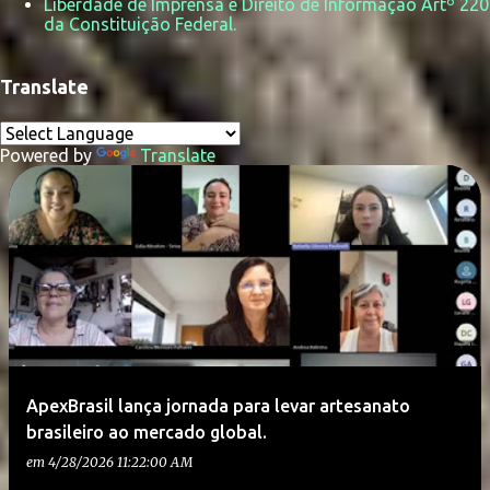
Liberdade de Imprensa e Direito de Informação Artº 220
da Constituição Federal.
Translate
P
o
Powered by
Translate
s
t
a
g
e
n
s
ApexBrasil lança jornada para levar artesanato
brasileiro ao mercado global.
em
4/28/2026 11:22:00 AM