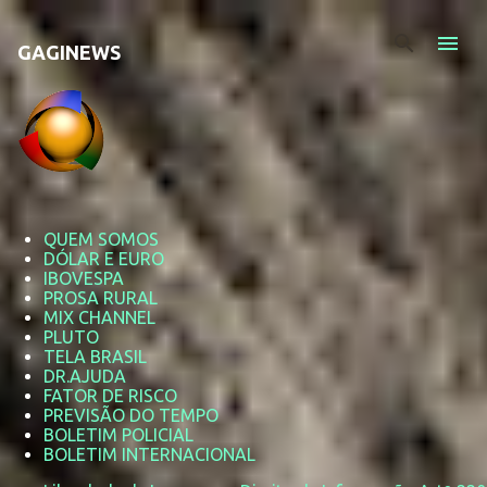
Pular para o conteúdo principal
GAGINEWS
QUEM SOMOS
DÓLAR E EURO
IBOVESPA
PROSA RURAL
MIX CHANNEL
PLUTO
TELA BRASIL
DR.AJUDA
FATOR DE RISCO
PREVISÃO DO TEMPO
BOLETIM POLICIAL
BOLETIM INTERNACIONAL