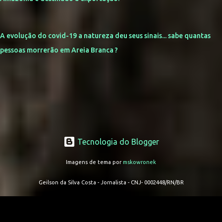
A evolução do covid-19 a natureza deu seus sinais... sabe quantas
pessoas morrerão em Areia Branca ?
Tecnologia do Blogger
Imagens de tema por
mskowronek
Geilson da Silva Costa - Jornalista - CNJ- 0002448/RN/BR