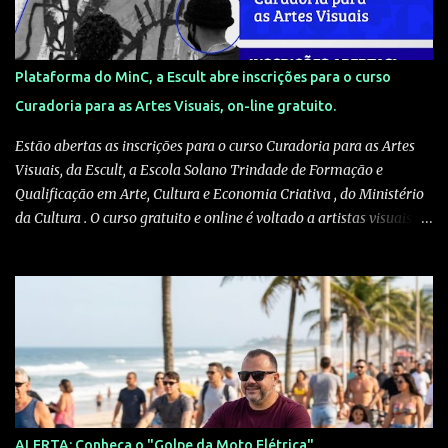
Plataforma do MinC, a Escult abre inscrições para o curso
Curadoria para as Artes Visuais, on-line gratuito.
Estão abertas as inscrições para o curso Curadoria para as Artes
Visuais, da Escult, a Escola Solano Trindade de Formação e
Qualificação em Arte, Cultura e Economia Criativa , do Ministério
da Cultura . O curso gratuito e online é voltado a artistas visuais,
curadores, produtores culturais, pesquisadores e interessados em
artes e crítica contemporânea. As inscrições podem ser feitas pelo
site escult.cultura.gov.br A formação será ministrada pelo
historiador de arte e professor Kleber Amâncio. Ele é docente da
Universidade Federal do Recôncavo da Bahia, doutor em História
Social pela Universidade de São Paulo e pesquisador visitante na
Harvard University. “Em vez de simplesmente reproduzir modelos
eurocentrados de exposição e mediação, o curso estimula os
participantes a compreenderem as práticas curatoriais como
ALERTA: Conheça o "Golpe da Moto Elétrica" .