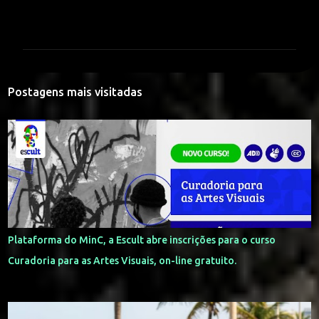
C
o
m
e
n
Postagens mais visitadas
t
á
r
i
o
s
Plataforma do MinC, a Escult abre inscrições para o curso
Curadoria para as Artes Visuais, on-line gratuito.