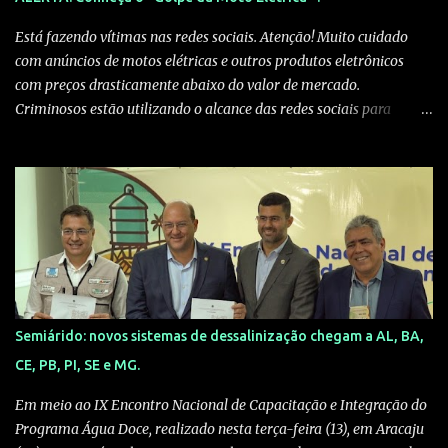
formas de produção de conhecimento, de memória e de reparação
simbólica”, explica Amâncio. Com carga horária de 60 horas e
Está fazendo vítimas nas redes sociais. Atenção! Muito cuidado
certificado, o curso prepara os participantes para ...
com anúncios de motos elétricas e outros produtos eletrônicos
com preços drasticamente abaixo do valor de mercado.
Criminosos estão utilizando o alcance das redes sociais para
aplicar golpes sofisticados. Veja como eles agem: 1. A Isca (O Preço
Irreal): Anúncios patrocinados surgem na sua linha do tempo com
ofertas tentadoras — valores que mal cobririam o frete. O
algoritmo das redes sociais entrega essas "ofertas" exatamente
para quem busca o produto. 2. A Falsa Prova Social: Nos
comentários, você verá dezenas de depoimentos de supostos
compradores dizendo: "Pensei que era golpe, mas chegou!" .
Cuidado: são perfis fakes ou bots programados para passar uma
falsa sensação de segurança. 3. O Desvio de Plataforma: Ao tentar
Semiárido: novos sistemas de dessalinização chegam a AL, BA,
comprar, você é retirado da rede social e levado para um site
CE, PB, PI, SE e MG.
externo. Assim que o pagamento (geralmente via Pix) é feito, a
página desaparece ou trava em uma tela de "pendênci...
Em meio ao IX Encontro Nacional de Capacitação e Integração do
Programa Água Doce, realizado nesta terça-feira (13), em Aracaju