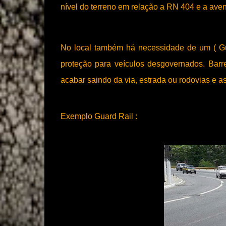
nível do terreno em relação a RN 404 e a aveni
No local também há necessidade de um ( Gua
proteção para veículos desgovernados. Barr
acabar saindo da via, estrada ou rodovias e 
Exemplo Guard Rail :