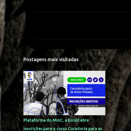
C
o
m
e
n
Postagens mais visitadas
t
á
r
i
o
s
Plataforma do MinC, a Escult abre
inscrições para o curso Curadoria para as