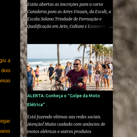
Estão abertas as inscrições para o curso
Curadoria para as Artes Visuais, da Escult, a
Escola Solano Trindade de Formação e
Qualificação em Arte, Cultura e Economia
Criativa , do Ministério da Cultura . O curso
gratuito e online é voltado a artistas visuais,
curadores, produtores culturais,
pesquisadores e interessados em artes e
giu a
crítica contemporânea. As inscrições podem
ser feitas pelo site escult.cultura.gov.br A
 dois
formação será ministrada pelo historiador
áreas
de arte e professor Kleber Amâncio. Ele é
docente da Universidade Federal do
ALERTA: Conheça o "Golpe da Moto
Recôncavo da Bahia, doutor em História
Elétrica" .
Social pela Universidade de São Paulo e
pesquisador visitante na Harvard University.
Está fazendo vítimas nas redes sociais.
hegar
“Em vez de simplesmente reproduzir
Atenção! Muito cuidado com anúncios de
modelos eurocentrados de exposição e
baixo
motos elétricas e outros produtos
mediação, o curso estimula os participantes