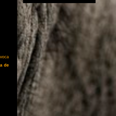
anunciou a assinatura de novos termos de
(geralmente via Pix) é feito, a página
compromisso para a implantação de novos
desaparece ou trava em uma tela de
sistemas de dessalinização nos estados de
"pendênci...
Alagoas, Bahia, Ceará, Minas Gerais,
Paraíba, Piauí e Sergipe. Um investimento de
R$ 75,6 milhões, com recursos do Novo
Programa de Aceleração de Crescimento,
Novo PAC. A iniciativa faz parte do
Programa Água Doce, do Governo Federal,
que tem como objetivo instalar sistemas de
ovoca
dessalinização em regiões com escassez
ca de
hídrica. Até o momento, o programa já
beneficiou mais de 262 mil pessoas em todo
o semiárido, com a implantação de 1.053
sistemas. “Hoje programa completou 20
anos, começou no governo do presidente
Lula em 2024, e sobre a orientação dele e do
ministro Waldez Góes, do Ministério da
Integração e do Desenvolvimento Regional,