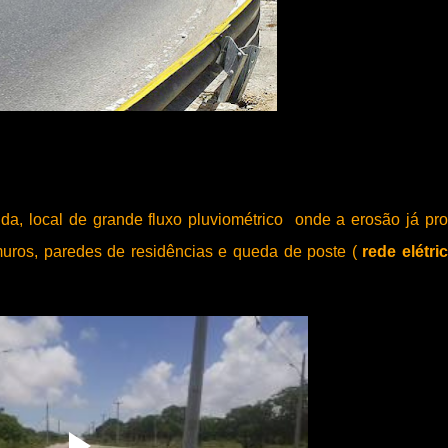
da, local de grande fluxo pluviométrico onde a erosão já pr
uros, paredes de residências e queda de poste (
rede elétri