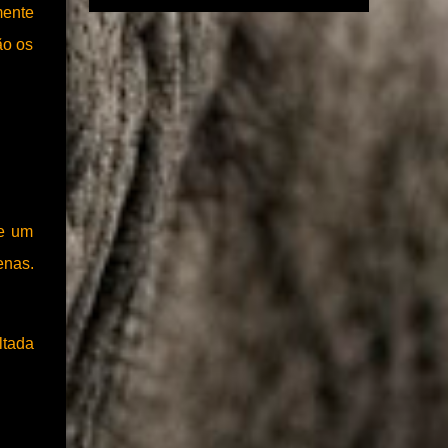
anunciou a assinatura de novos termos de
mente
(geralmente via Pix) é feito, a página
compromisso para a implantação de novos
desaparece ou trava em uma tela de
ão os
sistemas de dessalinização nos estados de
"pendênci...
Alagoas, Bahia, Ceará, Minas Gerais,
Paraíba, Piauí e Sergipe. Um investimento de
R$ 75,6 milhões, com recursos do Novo
Programa de Aceleração de Crescimento,
Novo PAC. A iniciativa faz parte do
Programa Água Doce, do Governo Federal,
que tem como objetivo instalar sistemas de
de um
dessalinização em regiões com escassez
enas.
hídrica. Até o momento, o programa já
beneficiou mais de 262 mil pessoas em todo
o semiárido, com a implantação de 1.053
sistemas. “Hoje programa completou 20
ltada
anos, começou no governo do presidente
Lula em 2024, e sobre a orientação dele e do
ministro Waldez Góes, do Ministério da
Integração e do Desenvolvimento Regional,