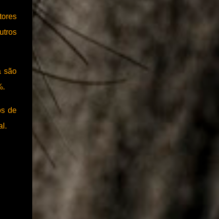
ele foi reincluído no novo PAC que...
tores
utros
a são
4%.
os de
al.