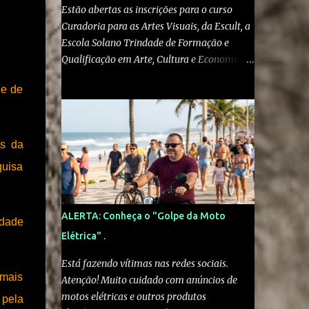
Estão abertas as inscrições para o curso
Curadoria para as Artes Visuais, da Escult, a
Escola Solano Trindade de Formação e
Qualificação em Arte, Cultura e Economia
Criativa , do Ministério da Cultura . O curso
de de
gratuito e online é voltado a artistas visuais,
curadores, produtores culturais,
pesquisadores e interessados em artes e
crítica contemporânea. As inscrições podem
is da
ser feitas pelo site escult.cultura.gov.br A
quisa
formação será ministrada pelo historiador
de arte e professor Kleber Amâncio. Ele é
docente da Universidade Federal do
ALERTA: Conheça o "Golpe da Moto
edade
Recôncavo da Bahia, doutor em História
Elétrica" .
Social pela Universidade de São Paulo e
pesquisador visitante na Harvard University.
Está fazendo vítimas nas redes sociais.
“Em vez de simplesmente reproduzir
 mais
Atenção! Muito cuidado com anúncios de
modelos eurocentrados de exposição e
motos elétricas e outros produtos
 pela
mediação, o curso estimula os participantes