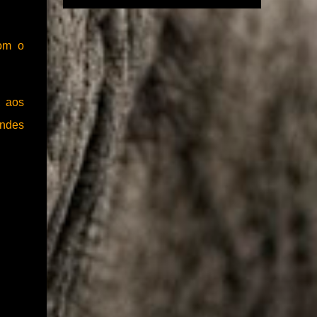
anunciou a assinatura de novos termos de
(geralmente via Pix) é feito, a página
compromisso para a implantação de novos
desaparece ou trava em uma tela de
sistemas de dessalinização nos estados de
"pendênci...
com o
Alagoas, Bahia, Ceará, Minas Gerais,
Paraíba, Piauí e Sergipe. Um investimento de
R$ 75,6 milhões, com recursos do Novo
, aos
Programa de Aceleração de Crescimento,
Novo PAC. A iniciativa faz parte do
andes
Programa Água Doce, do Governo Federal,
que tem como objetivo instalar sistemas de
dessalinização em regiões com escassez
hídrica. Até o momento, o programa já
beneficiou mais de 262 mil pessoas em todo
o semiárido, com a implantação de 1.053
sistemas. “Hoje programa completou 20
anos, começou no governo do presidente
Lula em 2024, e sobre a orientação dele e do
ministro Waldez Góes, do Ministério da
Integração e do Desenvolvimento Regional,