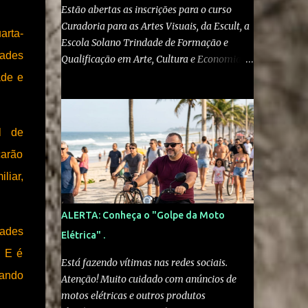
Estão abertas as inscrições para o curso
Curadoria para as Artes Visuais, da Escult, a
arta-
Escola Solano Trindade de Formação e
dades
Qualificação em Arte, Cultura e Economia
Criativa , do Ministério da Cultura . O curso
ade e
gratuito e online é voltado a artistas visuais,
curadores, produtores culturais,
pesquisadores e interessados em artes e
l de
crítica contemporânea. As inscrições podem
carão
ser feitas pelo site escult.cultura.gov.br A
formação será ministrada pelo historiador
liar,
de arte e professor Kleber Amâncio. Ele é
docente da Universidade Federal do
ALERTA: Conheça o "Golpe da Moto
Recôncavo da Bahia, doutor em História
dades
Elétrica" .
Social pela Universidade de São Paulo e
. E é
pesquisador visitante na Harvard University.
Está fazendo vítimas nas redes sociais.
“Em vez de simplesmente reproduzir
tando
Atenção! Muito cuidado com anúncios de
modelos eurocentrados de exposição e
motos elétricas e outros produtos
mediação, o curso estimula os participantes