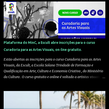
Plataforma do MinC, a Escult abre inscrições para o curso
Curadoria para as Artes Visuais, on-line gratuito.
Estão abertas as inscrições para o curso Curadoria para as Artes
Visuais, da Escult, a Escola Solano Trindade de Formação e
Qualificação em Arte, Cultura e Economia Criativa , do Ministério
da Cultura . O curso gratuito e online é voltado a artistas visuais,
curadores, produtores culturais, pesquisadores e interessados em
artes e crítica contemporânea. As inscrições podem ser feitas pelo
site escult.cultura.gov.br A formação será ministrada pelo
historiador de arte e professor Kleber Amâncio. Ele é docente da
Universidade Federal do Recôncavo da Bahia, doutor em História