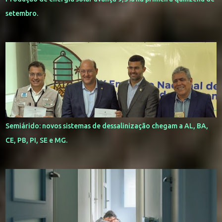
setembro.
Semiárido: novos sistemas de dessalinização chegam a AL, BA,
CE, PB, PI, SE e MG.