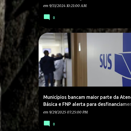
em
9/13/2024 10:21:00 AM
0
Municípios bancam maior parte da Ate
Básica e FNP alerta para desfinanciame
setor.
em
9/29/2025 07:25:00 PM
0