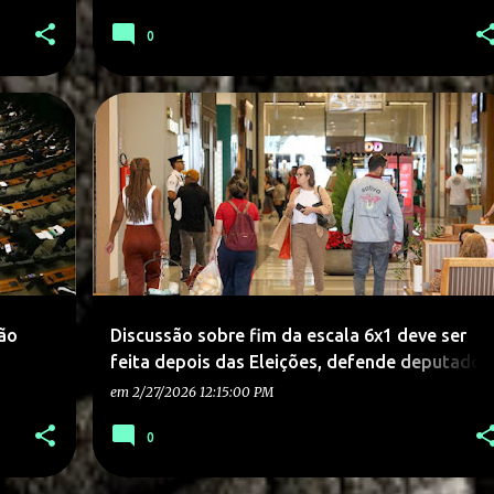
0
ão
Discussão sobre fim da escala 6x1 deve ser
feita depois das Eleições, defende deputado
de SC.
em
2/27/2026 12:15:00 PM
0