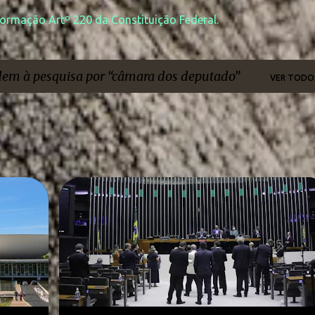
formação Artº 220 da Constituição Federal.
dem à pesquisa por
câmara dos deputado
VER TODO