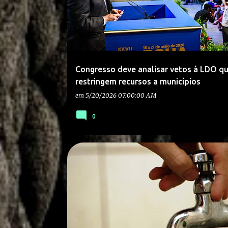
Congresso deve analisar vetos à LDO q
restringem recursos a municípios
inadimplentes, afirma Alcolumbre.
em
5/20/2026 07:00:00 AM
0