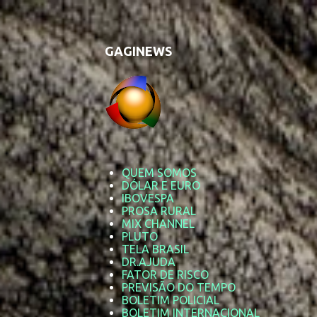
GAGINEWS
QUEM SOMOS
DÓLAR E EURO
IBOVESPA
PROSA RURAL
MIX CHANNEL
PLUTO
TELA BRASIL
DR.AJUDA
FATOR DE RISCO
PREVISÃO DO TEMPO
BOLETIM POLICIAL
BOLETIM INTERNACIONAL