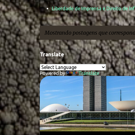
Liberdade de Imprensa e Direito de In
Mostrando postagens que correspon
P
Translate
o
s
Powered by
Translate
t
a
g
e
n
s