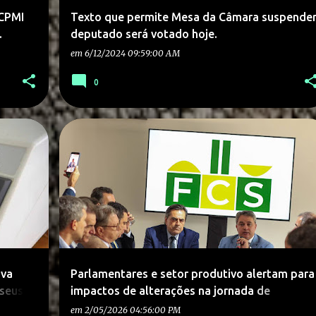
 CPMI
Texto que permite Mesa da Câmara suspende
.
deputado será votado hoje.
em
6/12/2024 09:59:00 AM
0
ova
Parlamentares e setor produtivo alertam para
 seus
impactos de alterações na jornada de
trabalho.
em
2/05/2026 04:56:00 PM