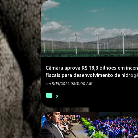
Câmara aprova R$ 18,3 bilhões em incen
fiscais para desenvolvimento de hidrog
baixa emissão de carbono.
em
8/15/2024 08:31:00 AM
0