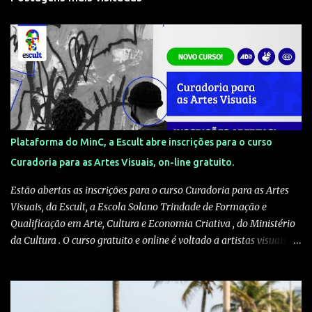
Plataforma do MinC, a Escult abre inscrições para o curso
Curadoria para as Artes Visuais, on-line gratuito.
Estão abertas as inscrições para o curso Curadoria para as Artes
Visuais, da Escult, a Escola Solano Trindade de Formação e
Qualificação em Arte, Cultura e Economia Criativa , do Ministério
da Cultura . O curso gratuito e online é voltado a artistas visuais,
curadores, produtores culturais, pesquisadores e interessados em
artes e crítica contemporânea. As inscrições podem ser feitas pelo
site escult.cultura.gov.br A formação será ministrada pelo
historiador de arte e professor Kleber Amâncio. Ele é docente da