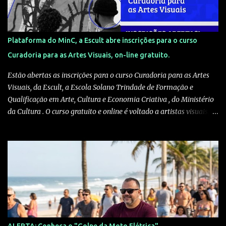
Plataforma do MinC, a Escult abre inscrições para o curso
Curadoria para as Artes Visuais, on-line gratuito.
Estão abertas as inscrições para o curso Curadoria para as Artes
Visuais, da Escult, a Escola Solano Trindade de Formação e
Qualificação em Arte, Cultura e Economia Criativa , do Ministério
da Cultura . O curso gratuito e online é voltado a artistas visuais,
curadores, produtores culturais, pesquisadores e interessados em
artes e crítica contemporânea. As inscrições podem ser feitas pelo
site escult.cultura.gov.br A formação será ministrada pelo
historiador de arte e professor Kleber Amâncio. Ele é docente da
Universidade Federal do Recôncavo da Bahia, doutor em História
Social pela Universidade de São Paulo e pesquisador visitante na
Harvard University. “Em vez de simplesmente reproduzir modelos
eurocentrados de exposição e mediação, o curso estimula os
participantes a compreenderem as práticas curatoriais como