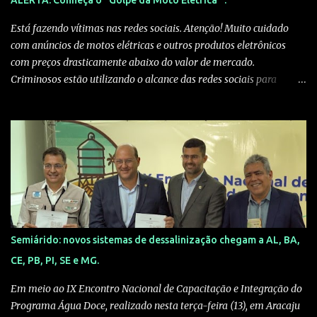
ALERTA: Conheça o "Golpe da Moto Elétrica" .
formas de produção de conhecimento, de memória e de reparação
simbólica”, explica Amâncio. Com carga horária de 60 horas e
Está fazendo vítimas nas redes sociais. Atenção! Muito cuidado
certificado, o curso prepara os participantes para ...
com anúncios de motos elétricas e outros produtos eletrônicos
com preços drasticamente abaixo do valor de mercado.
Criminosos estão utilizando o alcance das redes sociais para
aplicar golpes sofisticados. Veja como eles agem: 1. A Isca (O Preço
Irreal): Anúncios patrocinados surgem na sua linha do tempo com
ofertas tentadoras — valores que mal cobririam o frete. O
algoritmo das redes sociais entrega essas "ofertas" exatamente
para quem busca o produto. 2. A Falsa Prova Social: Nos
comentários, você verá dezenas de depoimentos de supostos
compradores dizendo: "Pensei que era golpe, mas chegou!" .
Cuidado: são perfis fakes ou bots programados para passar uma
falsa sensação de segurança. 3. O Desvio de Plataforma: Ao tentar
Semiárido: novos sistemas de dessalinização chegam a AL, BA,
comprar, você é retirado da rede social e levado para um site
CE, PB, PI, SE e MG.
externo. Assim que o pagamento (geralmente via Pix) é feito, a
página desaparece ou trava em uma tela de "pendênci...
Em meio ao IX Encontro Nacional de Capacitação e Integração do
Programa Água Doce, realizado nesta terça-feira (13), em Aracaju