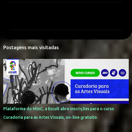
C
o
m
e
n
Postagens mais visitadas
t
á
r
i
o
s
Plataforma do MinC, a Escult abre inscrições para o curso
Curadoria para as Artes Visuais, on-line gratuito.