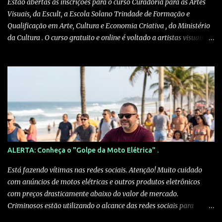
Estão abertas as inscrições para o curso Curadoria para as Artes
Visuais, da Escult, a Escola Solano Trindade de Formação e
Qualificação em Arte, Cultura e Economia Criativa , do Ministério
da Cultura . O curso gratuito e online é voltado a artistas visuais,
curadores, produtores culturais, pesquisadores e interessados em
artes e crítica contemporânea. As inscrições podem ser feitas pelo
site escult.cultura.gov.br A formação será ministrada pelo
historiador de arte e professor Kleber Amâncio. Ele é docente da
Universidade Federal do Recôncavo da Bahia, doutor em História
Social pela Universidade de São Paulo e pesquisador visitante na
Harvard University. “Em vez de simplesmente reproduzir modelos
eurocentrados de exposição e mediação, o curso estimula os
participantes a compreenderem as práticas curatoriais como
ALERTA: Conheça o "Golpe da Moto Elétrica" .
formas de produção de conhecimento, de memória e de reparação
simbólica”, explica Amâncio. Com carga horária de 60 horas e
Está fazendo vítimas nas redes sociais. Atenção! Muito cuidado
certificado, o curso prepara os participantes para ...
com anúncios de motos elétricas e outros produtos eletrônicos
com preços drasticamente abaixo do valor de mercado.
Criminosos estão utilizando o alcance das redes sociais para
aplicar golpes sofisticados. Veja como eles agem: 1. A Isca (O Preço