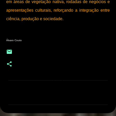
em áreas de vegetação nativa, rodadas de negócios e
apresentações culturais, reforçando a integração entre
ciência, produção e sociedade.
Álvaro Couto
C
o
m
e