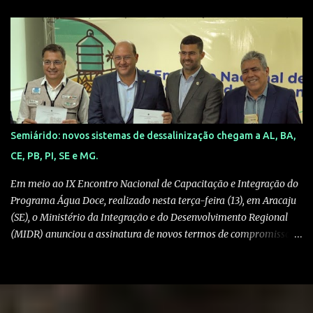
Irreal): Anúncios patrocinados surgem na sua linha do tempo com
ofertas tentadoras — valores que mal cobririam o frete. O
algoritmo das redes sociais entrega essas "ofertas" exatamente
para quem busca o produto. 2. A Falsa Prova Social: Nos
comentários, você verá dezenas de depoimentos de supostos
compradores dizendo: "Pensei que era golpe, mas chegou!" .
Cuidado: são perfis fakes ou bots programados para passar uma
falsa sensação de segurança. 3. O Desvio de Plataforma: Ao tentar
Semiárido: novos sistemas de dessalinização chegam a AL, BA,
comprar, você é retirado da rede social e levado para um site
CE, PB, PI, SE e MG.
externo. Assim que o pagamento (geralmente via Pix) é feito, a
página desaparece ou trava em uma tela de "pendênci...
Em meio ao IX Encontro Nacional de Capacitação e Integração do
Programa Água Doce, realizado nesta terça-feira (13), em Aracaju
(SE), o Ministério da Integração e do Desenvolvimento Regional
(MIDR) anunciou a assinatura de novos termos de compromisso
para a implantação de novos sistemas de dessalinização nos
estados de Alagoas, Bahia, Ceará, Minas Gerais, Paraíba, Piauí e
Sergipe. Um investimento de R$ 75,6 milhões, com recursos do
Novo Programa de Aceleração de Crescimento, Novo PAC. A