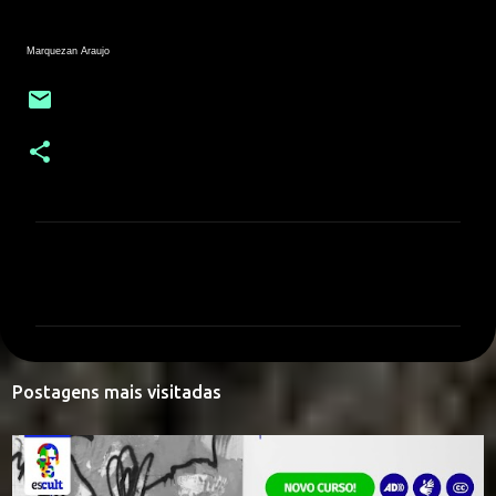
Marquezan Araujo
C
o
m
e
n
Postagens mais visitadas
t
á
r