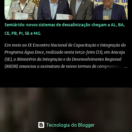
comentários, você verá dezenas de depoimentos de supostos
compradores dizendo: "Pensei que era golpe, mas chegou!" .
Cuidado: são perfis fakes ou bots programados para passar uma
falsa sensação de segurança. 3. O Desvio de Plataforma: Ao tentar
Semiárido: novos sistemas de dessalinização chegam a AL, BA,
comprar, você é retirado da rede social e levado para um site
CE, PB, PI, SE e MG.
externo. Assim que o pagamento (geralmente via Pix) é feito, a
página desaparece ou trava em uma tela de "pendênci...
Em meio ao IX Encontro Nacional de Capacitação e Integração do
Programa Água Doce, realizado nesta terça-feira (13), em Aracaju
(SE), o Ministério da Integração e do Desenvolvimento Regional
(MIDR) anunciou a assinatura de novos termos de compromisso
para a implantação de novos sistemas de dessalinização nos
estados de Alagoas, Bahia, Ceará, Minas Gerais, Paraíba, Piauí e
Sergipe. Um investimento de R$ 75,6 milhões, com recursos do
Novo Programa de Aceleração de Crescimento, Novo PAC. A
iniciativa faz parte do Programa Água Doce, do Governo Federal,
que tem como objetivo instalar sistemas de dessalinização em
regiões com escassez hídrica. Até o momento, o programa já
beneficiou mais de 262 mil pessoas em todo o semiárido, com a
Tecnologia do Blogger
implantação de 1.053 sistemas. “Hoje programa completou 20