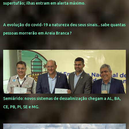
supertufão; ilhas entram em alerta máximo.
A evolução do covid-19 a natureza deu seus sinais... sabe quantas
pessoas morrerão em Areia Branca ?
Semiárido: novos sistemas de dessalinização chegam a AL, BA,
CE, PB, PI, SE e MG.