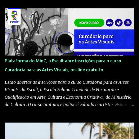
Plataforma do MinC, a Escult abre inscrições para o curso
Curadoria para as Artes Visuais, on-line gratuito.
Estão abertas as inscrições para o curso Curadoria para as Artes
Visuais, da Escult, a Escola Solano Trindade de Formação e
Qualificação em Arte, Cultura e Economia Criativa , do Ministério
da Cultura . O curso gratuito e online é voltado a artistas visuais,
curadores, produtores culturais, pesquisadores e interessados em
artes e crítica contemporânea. As inscrições podem ser feitas pelo
site escult.cultura.gov.br A formação será ministrada pelo
historiador de arte e professor Kleber Amâncio. Ele é docente da