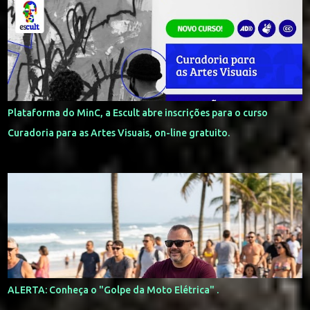
á
r
i
o
s
Plataforma do MinC, a Escult abre inscrições para o curso
Curadoria para as Artes Visuais, on-line gratuito.
ALERTA: Conheça o "Golpe da Moto Elétrica" .