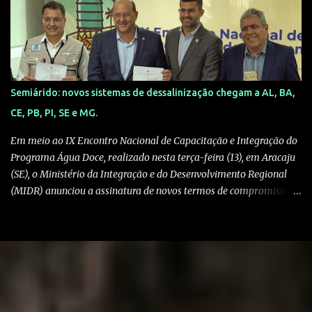
algoritmo das redes sociais entrega essas "ofertas" exatamente
para quem busca o produto. 2. A Falsa Prova Social: Nos
comentários, você verá dezenas de depoimentos de supostos
compradores dizendo: "Pensei que era golpe, mas chegou!" .
Cuidado: são perfis fakes ou bots programados para passar uma
falsa sensação de segurança. 3. O Desvio de Plataforma: Ao tentar
Semiárido: novos sistemas de dessalinização chegam a AL, BA,
comprar, você é retirado da rede social e levado para um site
CE, PB, PI, SE e MG.
externo. Assim que o pagamento (geralmente via Pix) é feito, a
página desaparece ou trava em uma tela de "pendênci...
Em meio ao IX Encontro Nacional de Capacitação e Integração do
Programa Água Doce, realizado nesta terça-feira (13), em Aracaju
(SE), o Ministério da Integração e do Desenvolvimento Regional
(MIDR) anunciou a assinatura de novos termos de compromisso
para a implantação de novos sistemas de dessalinização nos
estados de Alagoas, Bahia, Ceará, Minas Gerais, Paraíba, Piauí e
Sergipe. Um investimento de R$ 75,6 milhões, com recursos do
Novo Programa de Aceleração de Crescimento, Novo PAC. A
iniciativa faz parte do Programa Água Doce, do Governo Federal,
que tem como objetivo instalar sistemas de dessalinização em
regiões com escassez hídrica. Até o momento, o programa já