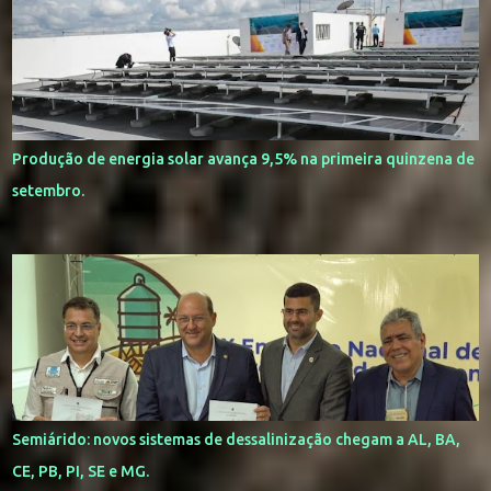
Produção de energia solar avança 9,5% na primeira quinzena de
setembro.
Semiárido: novos sistemas de dessalinização chegam a AL, BA,
CE, PB, PI, SE e MG.