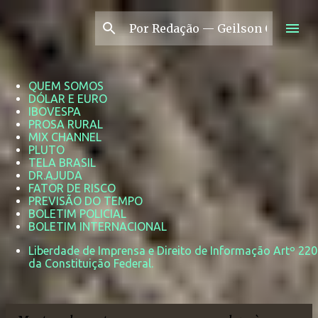
Pular para o conteúdo principal
QUEM SOMOS
DÓLAR E EURO
IBOVESPA
PROSA RURAL
MIX CHANNEL
PLUTO
TELA BRASIL
DR.AJUDA
FATOR DE RISCO
PREVISÃO DO TEMPO
BOLETIM POLICIAL
BOLETIM INTERNACIONAL
Liberdade de Imprensa e Direito de Informação Artº 220
da Constituição Federal.