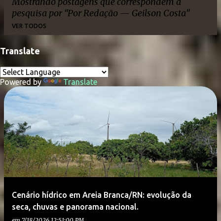
Mostrando postagens que correspondem à
pesquisa por
Por Redação — Geilson Costa
VER TODOS
Translate
P
o
Powered by
Translate
s
t
a
g
e
n
s
Cenário hídrico em Areia Branca/RN: evolução da
seca, chuvas e panorama nacional.
em
7/18/2026 12:51:00 PM