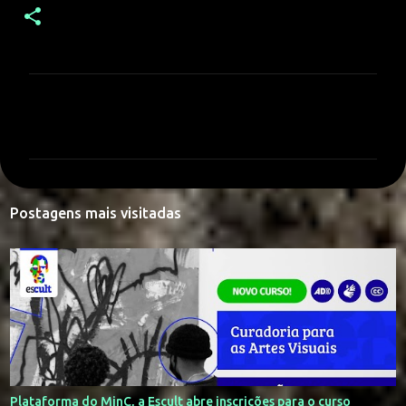
C
o
m
e
n
Postagens mais visitadas
t
á
r
i
o
s
Plataforma do MinC, a Escult abre inscrições para o curso