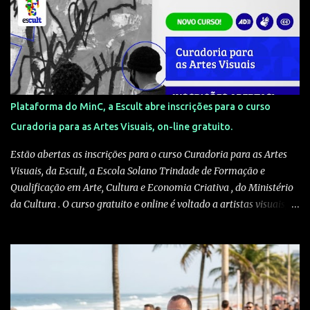
Plataforma do MinC, a Escult abre inscrições para o curso
Curadoria para as Artes Visuais, on-line gratuito.
Estão abertas as inscrições para o curso Curadoria para as Artes
Visuais, da Escult, a Escola Solano Trindade de Formação e
Qualificação em Arte, Cultura e Economia Criativa , do Ministério
da Cultura . O curso gratuito e online é voltado a artistas visuais,
curadores, produtores culturais, pesquisadores e interessados em
artes e crítica contemporânea. As inscrições podem ser feitas pelo
site escult.cultura.gov.br A formação será ministrada pelo
historiador de arte e professor Kleber Amâncio. Ele é docente da
Universidade Federal do Recôncavo da Bahia, doutor em História
Social pela Universidade de São Paulo e pesquisador visitante na