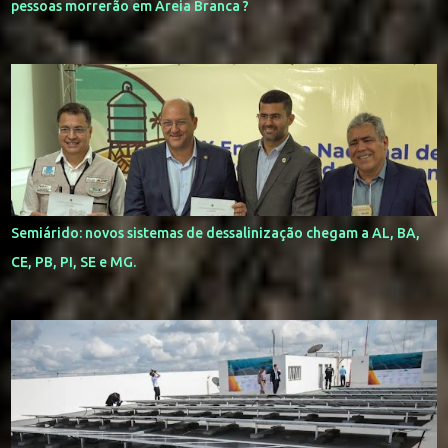
pessoas morrerão em Areia Branca ?
Semiárido: novos sistemas de dessalinização chegam a AL, BA,
CE, PB, PI, SE e MG.