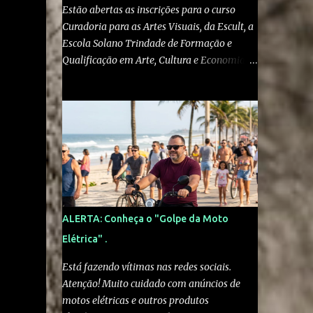
Estão abertas as inscrições para o curso
Curadoria para as Artes Visuais, da Escult, a
Escola Solano Trindade de Formação e
Qualificação em Arte, Cultura e Economia
Criativa , do Ministério da Cultura . O curso
gratuito e online é voltado a artistas visuais,
curadores, produtores culturais,
pesquisadores e interessados em artes e
crítica contemporânea. As inscrições podem
ser feitas pelo site escult.cultura.gov.br A
formação será ministrada pelo historiador
de arte e professor Kleber Amâncio. Ele é
docente da Universidade Federal do
ALERTA: Conheça o "Golpe da Moto
Recôncavo da Bahia, doutor em História
Elétrica" .
Social pela Universidade de São Paulo e
pesquisador visitante na Harvard University.
Está fazendo vítimas nas redes sociais.
“Em vez de simplesmente reproduzir
Atenção! Muito cuidado com anúncios de
modelos eurocentrados de exposição e
motos elétricas e outros produtos
mediação, o curso estimula os participantes