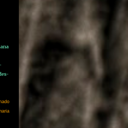
-
mana
-
des-
onado
maria