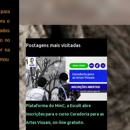
 para
ora o
bados
to no
Postagens mais visitadas
er
na
ormou
Plataforma do MinC, a Escult abre
inscrições para o curso Curadoria para as
Artes Visuais, on-line gratuito.