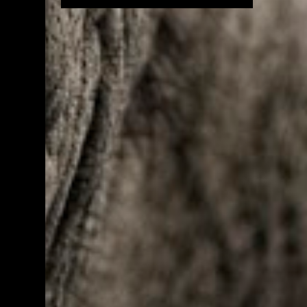
anunciou a assinatura de novos termos de
(geralmente via Pix) é feito, a página
compromisso para a implantação de novos
desaparece ou trava em uma tela de
sistemas de dessalinização nos estados de
"pendênci...
Alagoas, Bahia, Ceará, Minas Gerais,
Paraíba, Piauí e Sergipe. Um investimento de
R$ 75,6 milhões, com recursos do Novo
Programa de Aceleração de Crescimento,
Novo PAC. A iniciativa faz parte do
Programa Água Doce, do Governo Federal,
que tem como objetivo instalar sistemas de
dessalinização em regiões com escassez
hídrica. Até o momento, o programa já
beneficiou mais de 262 mil pessoas em todo
o semiárido, com a implantação de 1.053
sistemas. “Hoje programa completou 20
anos, começou no governo do presidente
Lula em 2024, e sobre a orientação dele e do
ministro Waldez Góes, do Ministério da
Integração e do Desenvolvimento Regional,