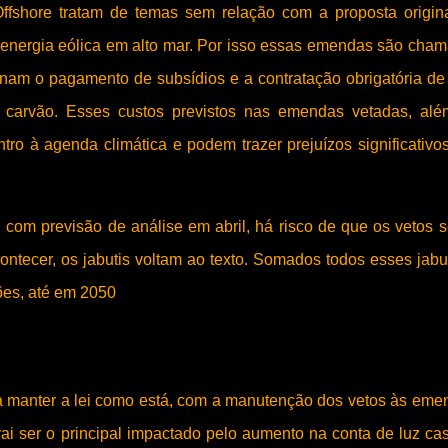
ffshore tratam de temas sem relação com a proposta origin
de energia eólica em alto mar. Por isso essas emendas são cha
minam o pagamento de subsídios e a contratação obrigatória d
 e carvão. Esses custos previstos nas emendas vetadas, al
tro à agenda climática e podem trazer prejuízos significativo
 com previsão de análise em abril, há risco de que os vetos 
ntecer, os jabutis voltam ao texto. Somados todos esses jabut
ões, até em 2050
 manter a lei como está, com a manutenção dos vetos às eme
ai ser o principal impactado pelo aumento na conta de luz ca