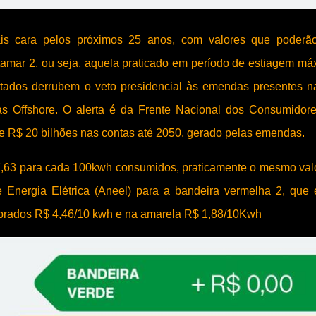
mais cara pelos próximos 25 anos, com valores que poderã
tamar 2, ou seja, aquela praticado em período de estiagem má
tados derrubem o veto presidencial às emendas presentes n
as Offshore. O alerta é da Frente Nacional dos Consumidor
e R$ 20 bilhões nas contas até 2050, gerado pelas emendas.
,63 para cada 100kwh consumidos, praticamente o mesmo val
de Energia Elétrica (Aneel) para a bandeira vermelha 2, que
brados R$ 4,46/10 kwh e na amarela R$ 1,88/10Kwh