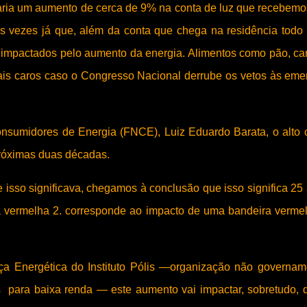
raria um aumento de cerca de 9% na conta de luz que recebem
as vezes já que, além da conta que chega na residência todo
s impactados pelo aumento da energia. Alimentos como pão, ca
 mais caros caso o Congresso Nacional derrube os vetos às em
onsumidores de Energia (FNCE), Luiz Eduardo Barata, o alto 
 próximas duas décadas.
isso significava, chegamos à conclusão que isso significa 25
ra vermelha 2. corresponde ao impacto de uma bandeira verme
ça Energética do Instituto Pólis —organização não governam
as para baixa renda — este aumento vai impactar, sobretudo,