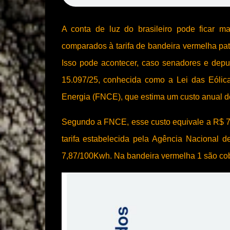
A conta de luz do brasileiro pode ficar 
comparados à tarifa de bandeira vermelha pa
Isso pode acontecer, caso senadores e depu
15.097/25, conhecida como a Lei das Eólic
Energia (FNCE), que estima um custo anual d
Segundo a FNCE, esse custo equivale a R$ 7
tarifa estabelecida pela Agência Nacional 
7,87/100Kwh. Na bandeira vermelha 1 são co