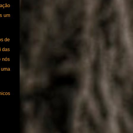
pação
is um
os de
i das
e nós
r uma
nicos