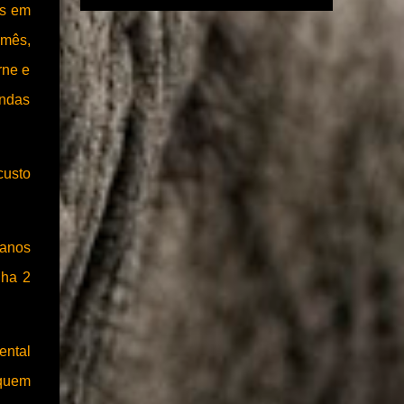
anunciou a assinatura de novos termos de
os em
(geralmente via Pix) é feito, a página
compromisso para a implantação de novos
desaparece ou trava em uma tela de
 mês,
sistemas de dessalinização nos estados de
"pendênci...
Alagoas, Bahia, Ceará, Minas Gerais,
rne e
Paraíba, Piauí e Sergipe. Um investimento de
endas
R$ 75,6 milhões, com recursos do Novo
Programa de Aceleração de Crescimento,
Novo PAC. A iniciativa faz parte do
custo
Programa Água Doce, do Governo Federal,
que tem como objetivo instalar sistemas de
dessalinização em regiões com escassez
hídrica. Até o momento, o programa já
 anos
beneficiou mais de 262 mil pessoas em todo
lha 2
o semiárido, com a implantação de 1.053
sistemas. “Hoje programa completou 20
anos, começou no governo do presidente
Lula em 2024, e sobre a orientação dele e do
ental
ministro Waldez Góes, do Ministério da
 quem
Integração e do Desenvolvimento Regional,