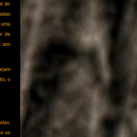
al do
madas
e uma
ém de
s aos
sejam
is, o
ndas.
so os