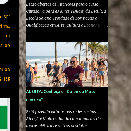
Estão abertas as inscrições para o curso
Curadoria para as Artes Visuais, da Escult, a
o ser
Escola Solano Trindade de Formação e
Qualificação em Arte, Cultura e Economia
xima.
Criativa , do Ministério da Cultura . O curso
a Lei
gratuito e online é voltado a artistas visuais,
es de
curadores, produtores culturais,
pesquisadores e interessados em artes e
crítica contemporânea. As inscrições podem
ser feitas pelo site escult.cultura.gov.br A
or da
formação será ministrada pelo historiador
 é R$
de arte e professor Kleber Amâncio. Ele é
docente da Universidade Federal do
ALERTA: Conheça o "Golpe da Moto
Recôncavo da Bahia, doutor em História
Elétrica" .
Social pela Universidade de São Paulo e
pesquisador visitante na Harvard University.
Está fazendo vítimas nas redes sociais.
“Em vez de simplesmente reproduzir
Atenção! Muito cuidado com anúncios de
modelos eurocentrados de exposição e
motos elétricas e outros produtos
mediação, o curso estimula os participantes