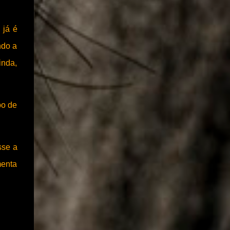
ele foi reincluído no novo PAC que...
 já é
ndo a
inda,
po de
sse a
menta