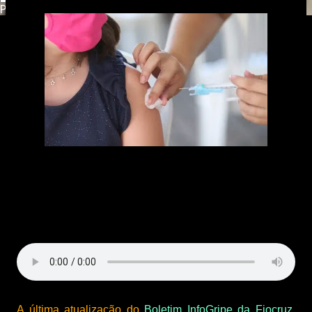
Powered by
Translate
A última atualização do
Boletim InfoGripe da Fiocruz
,