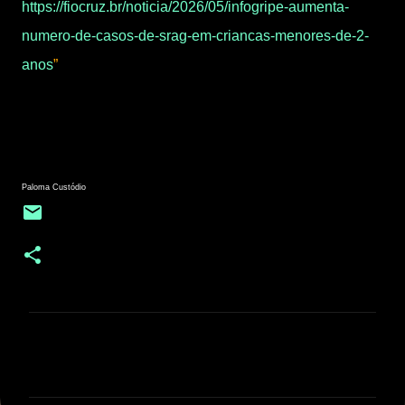
https://fiocruz.br/noticia/2026/05/infogripe-aumenta-
numero-de-casos-de-srag-em-criancas-menores-de-2-
anos
”
Paloma Custódio
C
o
m